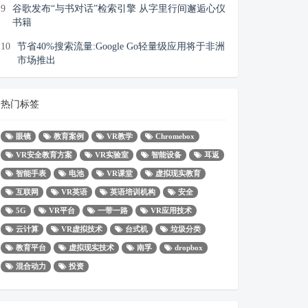
9
谷歌发布“与书对话”检索引擎 从字里行间邂逅心仪
书籍
10
节省40%搜索流量:Google Go轻量级应用将于非洲
市场推出
热门标签
眼镜
教育案例
VR教学
Chromebox
VR安全教育方案
VR实验室
智能设备
耳返
智能手表
电池
VR课堂
虚拟现实教育
互联网
VR英语
英语培训机构
安全
5G
VR平台
一带一路
VR应用技术
云计算
VR虚拟技术
台式机
垃圾分类
教育平台
虚拟现实技术
南孚
dropbox
混合动力
投资