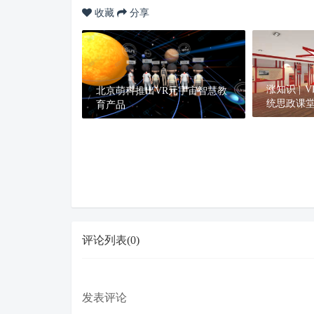
收藏
分享
涨知识 |
北京萌科推出VR元宇宙智慧教
统思政课
育产品
评论列表(0)
发表评论