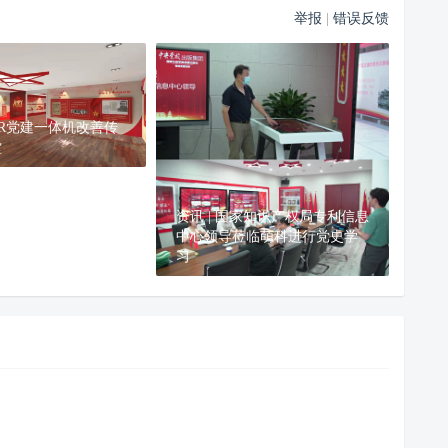
举报
|
错误反馈
 VR党建一体机改善传
堂
资讯 | 国家知识产权局专利信息
中心领导莅临萌科进行党史学
习