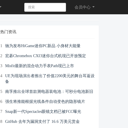
会员
中心
热门资讯
1
驰为发布HiGame迷你PC新品 小身材大能量
2
宏碁Chromebox CXI3迷你台式机现已开放预定
3
Misfit最新的混合动力手表Path现已上市
4
UE为现场演出者推出了价值2200美元的舞台耳返设
备
5
南孚推出全球首款测电器装电池：可秒分电池新旧
6
强生将推能根据光线条件自动变色的隐形镜片
7
Snap新一代Spectacles眼镜文档已被FCC曝光
8
GitHub 去年为漏洞支付了 16.6 万美元赏金