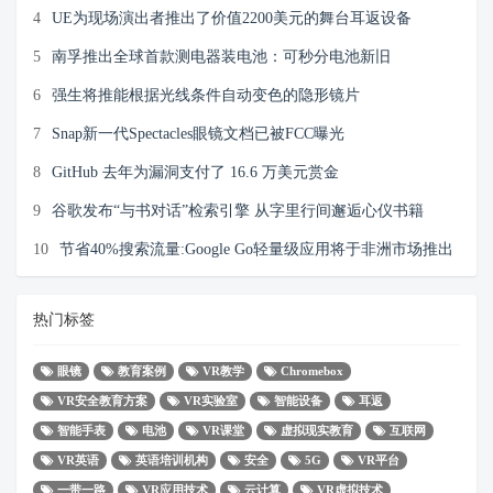
4
UE为现场演出者推出了价值2200美元的舞台耳返设备
5
南孚推出全球首款测电器装电池：可秒分电池新旧
6
强生将推能根据光线条件自动变色的隐形镜片
7
Snap新一代Spectacles眼镜文档已被FCC曝光
8
GitHub 去年为漏洞支付了 16.6 万美元赏金
9
谷歌发布“与书对话”检索引擎 从字里行间邂逅心仪书籍
10
节省40%搜索流量:Google Go轻量级应用将于非洲市场推出
热门标签
眼镜
教育案例
VR教学
Chromebox
VR安全教育方案
VR实验室
智能设备
耳返
智能手表
电池
VR课堂
虚拟现实教育
互联网
VR英语
英语培训机构
安全
5G
VR平台
一带一路
VR应用技术
云计算
VR虚拟技术