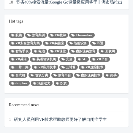
10
节省40%搜索流量:Google Go轻量级应用将于非洲市场推出
Hot tags
眼镜
教育案例
VR教学
Chromebox
VR安全教育方案
VR实验室
智能设备
耳返
智能手表
电池
VR课堂
虚拟现实教育
互联网
VR英语
英语培训机构
安全
5G
VR平台
一带一路
VR应用技术
云计算
VR虚拟技术
台式机
垃圾分类
教育平台
虚拟现实技术
南孚
dropbox
混合动力
投资
Recommend news
1
研究人员利用VR技术帮助教师更好了解自闭症学生