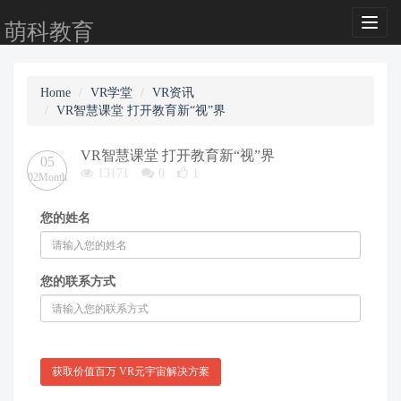
Toggl
萌科教育
naviga
Home
VR学堂
VR资讯
VR智慧课堂 打开教育新“视”界
VR智慧课堂 打开教育新“视”界
05
13171
0
1
02Month
您的姓名
您的联系方式
获取价值百万 VR元宇宙解决方案